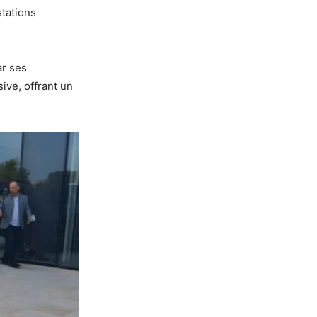
stations
ar ses
ve, offrant un