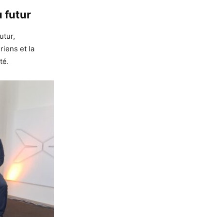
 futur
utur,
iens et la
té.