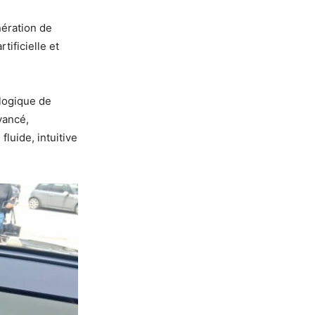
nération de
tificielle et
logique de
vancé,
luide, intuitive