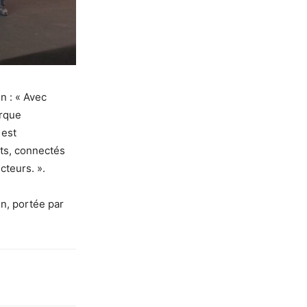
n : « Avec
arque
 est
ts, connectés
cteurs. ».
n, portée par