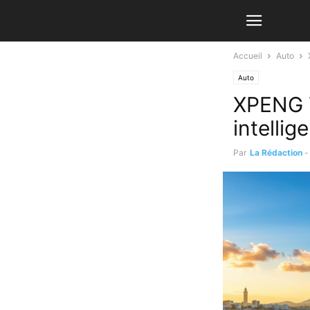
Accueil
Auto
Auto
XPENG T
intelli
Par
La Rédaction
-