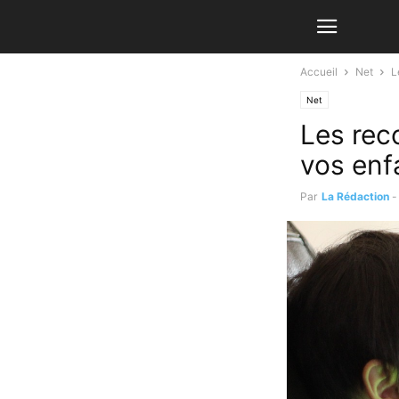
Accueil
Net
L
Net
Les rec
vos enf
Par
La Rédaction
-