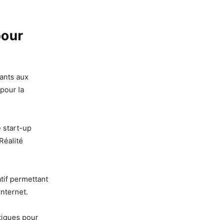
pour
fants aux
 pour la
e start-up
Réalité
tif permettant
internet.
tiques pour