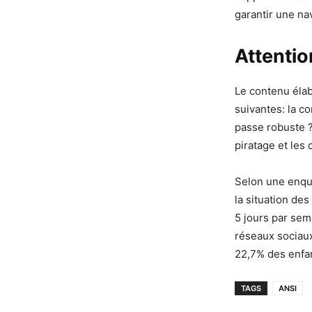
garantir une na
Attentio
Le contenu élab
suivantes: la c
passe robuste ? 
piratage et les 
Selon une enquê
la situation des
5 jours par se
réseaux sociaux
22,7% des enfan
TAGS
ANSI