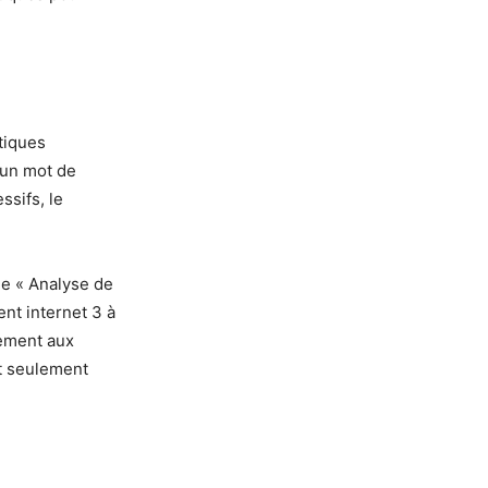
tiques
 un mot de
ssifs, le
ée « Analyse de
ent internet 3 à
nement aux
et seulement