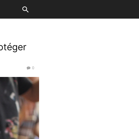
otéger
0