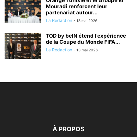
Orange Tunisie et le Groupe El
Mouradi renforcent leur
partenariat autour...
La Rédaction
-
18 mai 2026
TOD by beIN étend l’expérience
de la Coupe du Monde FIFA...
La Rédaction
-
13 mai 2026
À PROPOS