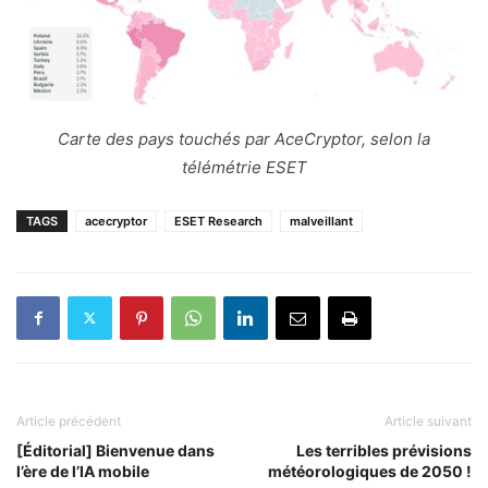
Carte des pays touchés par AceCryptor, selon la
télémétrie ESET
TAGS
acecryptor
ESET Research
malveillant
Article précédent
Article suivant
[Éditorial] Bienvenue dans
Les terribles prévisions
l’ère de l’IA mobile
météorologiques de 2050 !