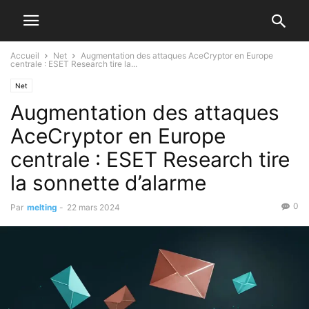
Accueil
Net
Augmentation des attaques AceCryptor en Europe
centrale : ESET Research tire la...
Net
Augmentation des attaques
AceCryptor en Europe
centrale : ESET Research tire
la sonnette d’alarme
0
Par
melting
-
22 mars 2024