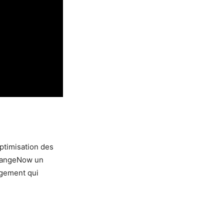
optimisation des
ChangeNow un
ngement qui