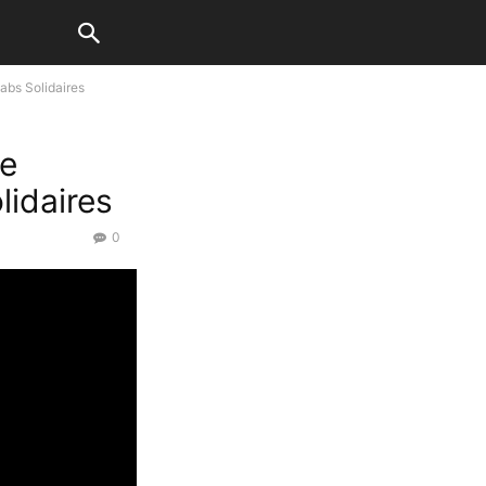
abs Solidaires
me
lidaires
0