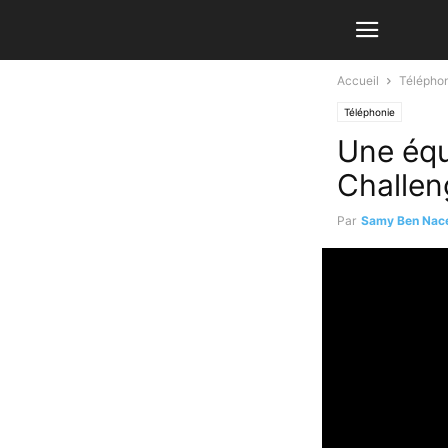
Accueil
Télépho
Téléphonie
Une équ
Challen
Par
Samy Ben Nac