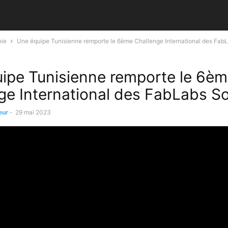
nie
Une équipe Tunisienne remporte le 6ème Challenge International des FabL
ipe Tunisienne remporte le 6è
ge International des FabLabs So
eur
-
29 mai 2023