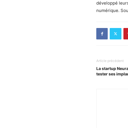
développé leurs
numérique. Sou
Article précédent
La startup Neura
tester ses impl