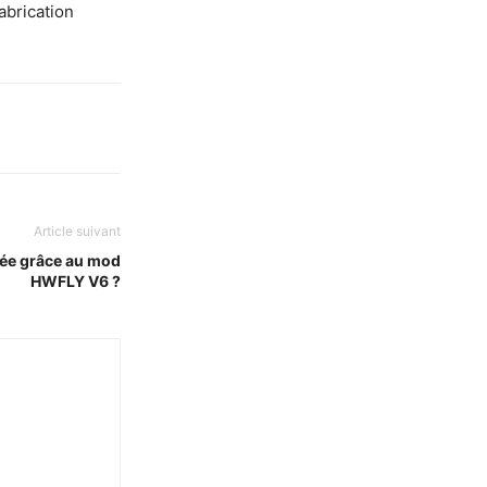
abrication
Article suivant
tée grâce au mod
HWFLY V6 ?