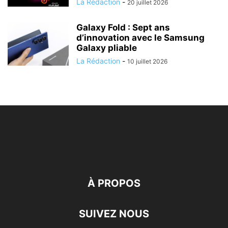
La Rédaction
-
20 juillet 2026
Galaxy Fold : Sept ans
d’innovation avec le Samsung
Galaxy pliable
La Rédaction
-
10 juillet 2026
À PROPOS
SUIVEZ NOUS