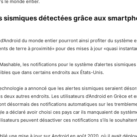
rs le monde entier.
es sismiques détectées grâce aux smartp
s d’Android du monde entier pourront ainsi profiter du système 
ts de terre à proximité» pour des mises à jour «quasi instant
Mashable, les notifications pour le système d’alertes sismiques
nibles que dans certains endroits aux États-Unis.
technologie a annoncé que les alertes sismiques seraient déso
s deux autres endroits. Les utilisateurs d’Android en Grèce et 
nt désormais des notifications automatiques sur les trembleme
le a déclaré avoir choisi ces pays car ils manquaient de systèm
lisateurs peuvent désactiver ces notifications s’ils le souhaitent
blié une mise à jour sur Android en août 2020, où il avait déplo