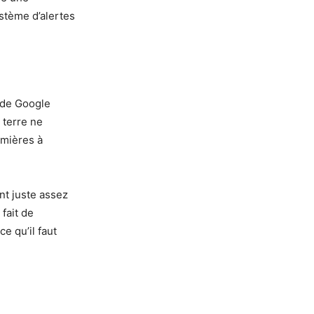
ystème d’alertes
 de Google
 terre ne
emières à
ant juste assez
fait de
e qu’il faut