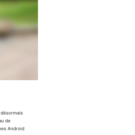
 désormais
au de
ones Android