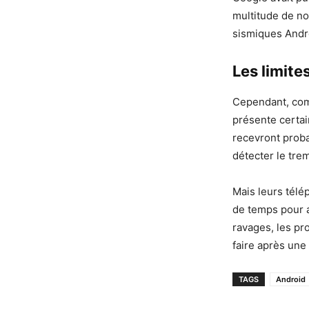
multitude de no
sismiques Andro
Les limite
Cependant, com
présente certai
recevront proba
détecter le tre
Mais leurs télép
de temps pour ag
ravages, les pr
faire après une 
TAGS
Android