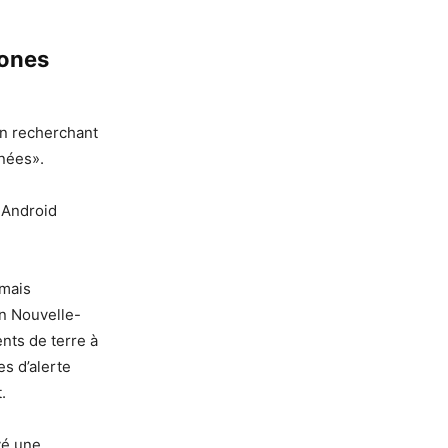
hones
en recherchant
anées».
 Android
rmais
en Nouvelle-
nts de terre à
es d’alerte
.
yé une