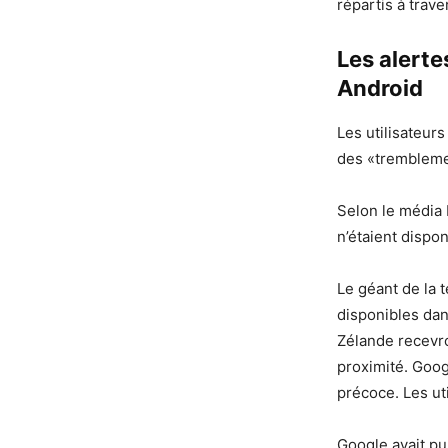
répartis à trave
Les alert
Android
Les utilisateur
des «tremblemen
Selon le média 
n’étaient dispo
Le géant de la 
disponibles dan
Zélande recevro
proximité. Goog
précoce. Les uti
Google avait pu