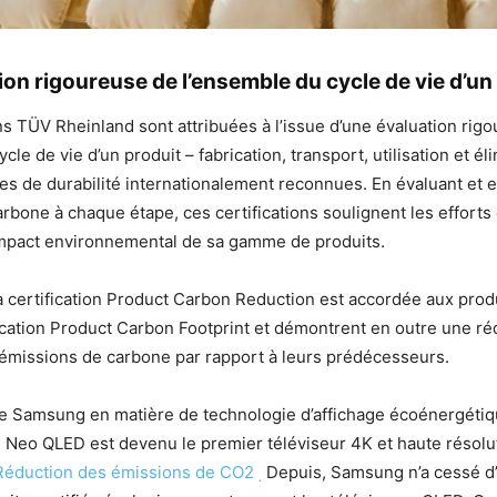
on rigoureuse de l’ensemble du cycle de vie d’un
ons TÜV Rheinland sont attribuées à l’issue d’une évaluation rig
cle de vie d’un produit – fabrication, transport, utilisation et él
s de durabilité internationalement reconnues. En évaluant et en
rbone à chaque étape, ces certifications soulignent les effort
impact environnemental de sa gamme de produits.
 la certification Product Carbon Reduction est accordée aux produ
ication Product Carbon Footprint et démontrent en outre une ré
émissions de carbone par rapport à leurs prédécesseurs.
de Samsung en matière de technologie d’affichage écoénergéti
e Neo QLED est devenu le premier téléviseur 4K et haute résolut
Réduction des émissions de CO2
Depuis, Samsung n’a cessé d’
.