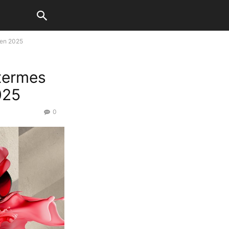
 en 2025
termes
025
0