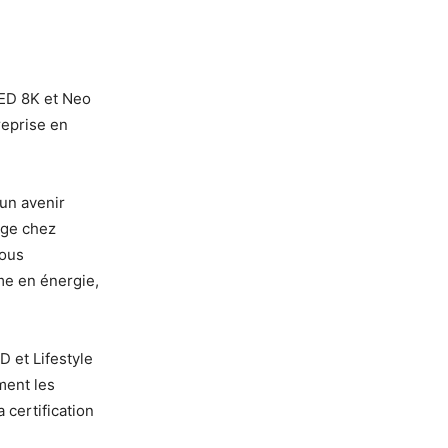
ED 8K et Neo
reprise en
un avenir
age chez
nous
me en énergie,
D et Lifestyle
ment les
a certification