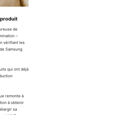
 produit
oureuse de
imination –
 vérifiant les
s de Samsung
its qui ont déjà
duction
que remonte à
ion à obtenir
élargir sa