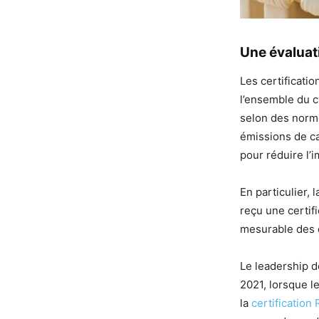
Une évaluati
Les certificati
l’ensemble du cy
selon des norme
émissions de ca
pour réduire l’
En particulier,
reçu une certif
mesurable des 
Le leadership 
2021, lorsque l
la
certification