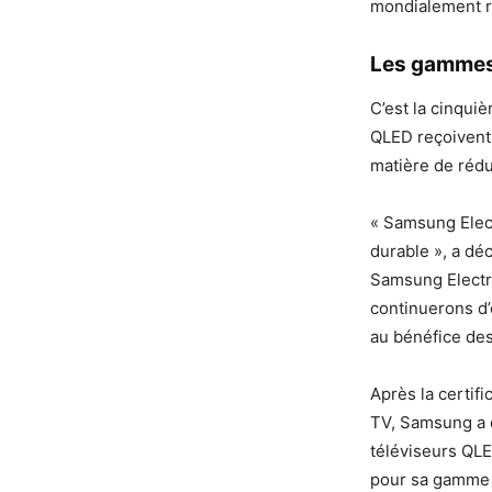
mondialement r
Les gammes
C’est la cinqu
QLED reçoivent c
matière de réd
« Samsung Elect
durable », a dé
Samsung Electro
continuerons d’
au bénéfice de
Après la certif
TV, Samsung a 
téléviseurs QLED
pour sa gamme 