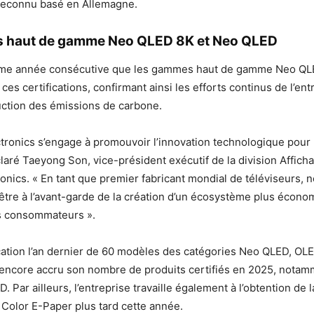
econnu basé en Allemagne.
 haut de gamme Neo QLED 8K et Neo QLED
ième année consécutive que les gammes haut de gamme Neo QL
es certifications, confirmant ainsi les efforts continus de l’ent
uction des émissions de carbone.
ronics s’engage à promouvoir l’innovation technologique pour 
claré Taeyong Son, vice-président exécutif de la division Affich
nics. « En tant que premier fabricant mondial de téléviseurs, 
être à l’avant-garde de la création d’un écosystème plus écono
s consommateurs ».
ication l’an dernier de 60 modèles des catégories Neo QLED, OLE
encore accru son nombre de produits certifiés en 2025, notam
. Par ailleurs, l’entreprise travaille également à l’obtention de l
Color E-Paper plus tard cette année.