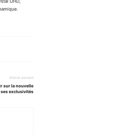
ystal UHD,
ynamique.
Article suivant
r sur la nouvelle
 ses exclusivités