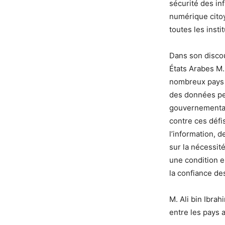
sécurité des in
numérique citoy
toutes les instit
Dans son discou
États Arabes M.
nombreux pays a
des données per
gouvernementale
contre ces défi
l’information, d
sur la nécessit
une condition e
la confiance de
M. Ali bin Ibra
entre les pays 