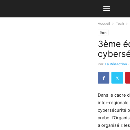
Accueil
Tech
Tech
3ème éd
cybersé
Par
La Rédaction
-
Dans le cadre d
inter-régionale
cybersécurité p
arabe, l’Organi
a organisé « le