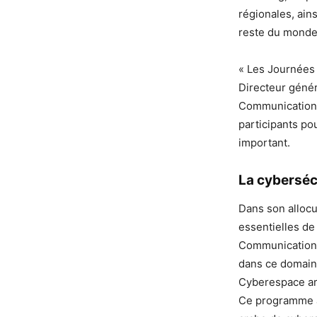
régionales, ain
reste du monde
« Les Journées
Directeur génér
Communication A
participants po
important.
La cybersécu
Dans son allocut
essentielles de
Communication. 
dans ce domaine
Cyberespace ara
Ce programme a 