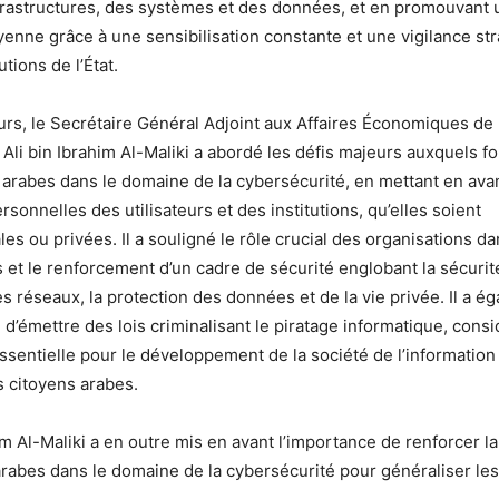
frastructures, des systèmes et des données, et en promouvant 
enne grâce à une sensibilisation constante et une vigilance st
utions de l’État.
rs, le Secrétaire Général Adjoint aux Affaires Économiques de 
 Ali bin Ibrahim Al-Maliki a abordé les défis majeurs auxquels fo
rabes dans le domaine de la cybersécurité, en mettant en avan
sonnelles des utilisateurs et des institutions, qu’elles soient
s ou privées. Il a souligné le rôle crucial des organisations dan
s et le renforcement d’un cadre de sécurité englobant la sécurit
es réseaux, la protection des données et de la vie privée. Il a é
é d’émettre des lois criminalisant le piratage informatique, co
ssentielle pour le développement de la société de l’information
s citoyens arabes.
him Al-Maliki a en outre mis en avant l’importance de renforcer l
arabes dans le domaine de la cybersécurité pour généraliser les