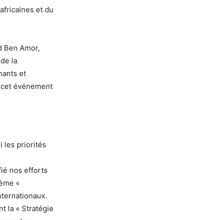
africaines et du
d Ben Amor,
de la
nants et
de cet événement
 les priorités
ié nos efforts
hème «
nternationaux.
t la « Stratégie