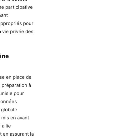
e participative
nant
appropriés pour
a vie privée des
aine
ise en place de
a préparation à
unisie pour
 données
 globale
a mis en avant
allie
t en assurant la