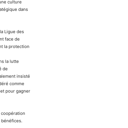
une culture
ratégique dans
la Ligue des
nt face de
t la protection
s la lutte
é de
galement insisté
nsidéré comme
 et pour gagner
a coopération
 bénéfices.