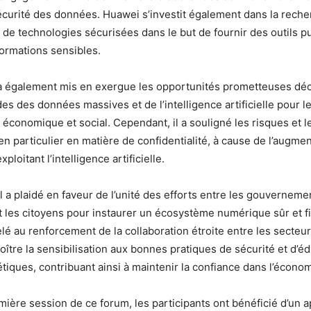
écurité des données. Huawei s’investit également dans la reche
e technologies sécurisées dans le but de fournir des outils pu
formations sensibles.
 a également mis en exergue les opportunités prometteuses dé
es des données massives et de l’intelligence artificielle pour l
conomique et social. Cependant, il a souligné les risques et le
en particulier en matière de confidentialité, à cause de l’augme
ploitant l’intelligence artificielle.
l a plaidé en faveur de l’unité des efforts entre les gouvernemen
t les citoyens pour instaurer un écosystème numérique sûr et fia
é au renforcement de la collaboration étroite entre les secteur
roître la sensibilisation aux bonnes pratiques de sécurité et d’é
tiques, contribuant ainsi à maintenir la confiance dans l’écon
emière session de ce forum, les participants ont bénéficié d’un 