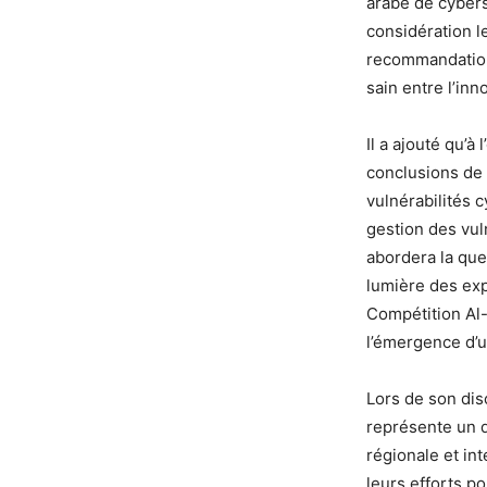
arabe de cybers
considération l
recommandation
sain entre l’inno
Il a ajouté qu’à
conclusions de 
vulnérabilités 
gestion des vul
abordera la que
lumière des exp
Compétition Al-
l’émergence d’u
Lors de son dis
représente un d
régionale et in
leurs efforts p