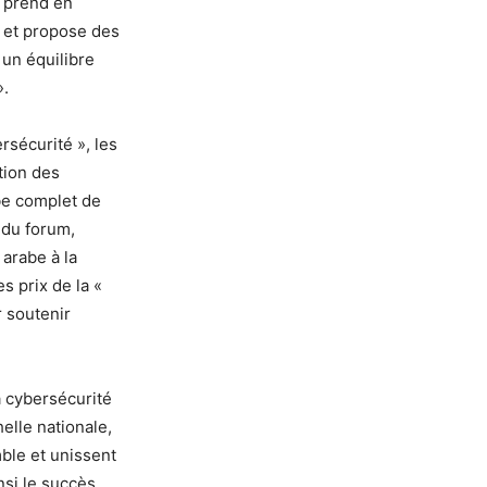
e prend en
, et propose des
un équilibre
».
rsécurité », les
tion des
be complet de
 du forum,
arabe à la
s prix de la «
r soutenir
a cybersécurité
elle nationale,
mble et unissent
nsi le succès