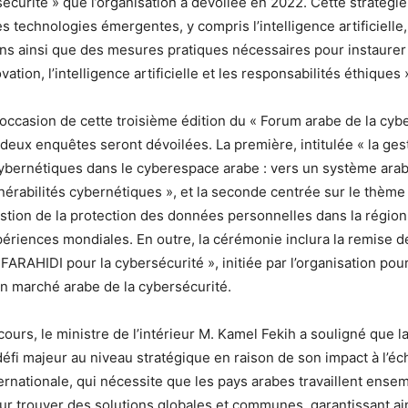
écurité » que l’organisation a dévoilée en 2022. Cette stratégi
es technologies émergentes, y compris l’intelligence artificielle
s ainsi que des mesures pratiques nécessaires pour instaurer 
vation, l’intelligence artificielle et les responsabilités éthiques 
 l’occasion de cette troisième édition du « Forum arabe de la cybe
deux enquêtes seront dévoilées. La première, intitulée « la ges
cybernétiques dans le cyberespace arabe : vers un système ara
nérabilités cybernétiques », et la seconde centrée sur le thème
stion de la protection des données personnelles dans la région 
ériences mondiales. En outre, la cérémonie inclura la remise de
FARAHIDI pour la cybersécurité », initiée par l’organisation pou
n marché arabe de la cybersécurité.
cours, le ministre de l’intérieur M. Kamel Fekih a souligné que l
éfi majeur au niveau stratégique en raison de son impact à l’éch
ternationale, qui nécessite que les pays arabes travaillent ense
our trouver des solutions globales et communes, garantissant ai