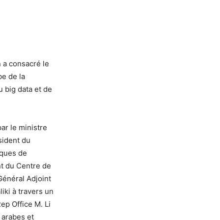
 a consacré le
be de la
 big data et de
ar le ministre
sident du
iques de
nt du Centre de
Général Adjoint
iki à travers un
ep Office M. Li
 arabes et