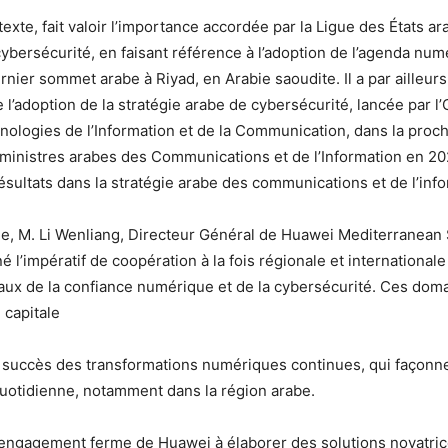
texte, fait valoir l’importance accordée par la Ligue des États ar
cybersécurité, en faisant référence à l’adoption de l’agenda nu
rnier sommet arabe à Riyad, en Arabie saoudite. Il a par ailleu
e l’adoption de la stratégie arabe de cybersécurité, lancée par l
ologies de l’Information et de la Communication, dans la proc
ministres arabes des Communications et de l’Information en 202
résultats dans la stratégie arabe des communications et de l’inf
le, M. Li Wenliang, Directeur Général de Huawei Mediterranean
né l’impératif de coopération à la fois régionale et international
ux de la confiance numérique et de la cybersécurité. Ces dom
 capitale
e succès des transformations numériques continues, qui façonn
quotidienne, notamment dans la région arabe.
r l’engagement ferme de Huawei à élaborer des solutions novatric