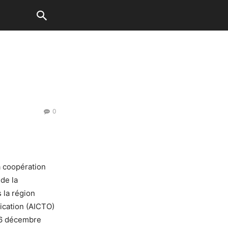
0
a coopération
de la
 la région
ication (AICTO)
t 6 décembre