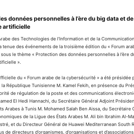
es données personnelles à l’ère du big data et de
 artificielle
Arabe des Technologies de l’Information et de la Communication
la tenue des événements de la troisième édition du « Forum ara
 sous le thème « Protection des données personnelles à l’ère du
ificielle ».
fficielle du « Forum arabe de la cybersécurité » a été présidée p
de la République Tunisienne M. Kamel Fekih, en présence du Pré
torité de régulation de la poste et des communications électron
hamed El Hedi Hannachi, du Secrétaire Général Adjoint Préside
ats Arabes à Tunis M. Mohamed Salah Ben Aissa, du Secrétaire 
onomiques de la Ligue des États Arabes M. Ali bin Ibrahim Al-Mal
stré, et du Directeur Général de Huawei Mediterranean South R
us de directeurs d’organismes, d’organisations et d’associations