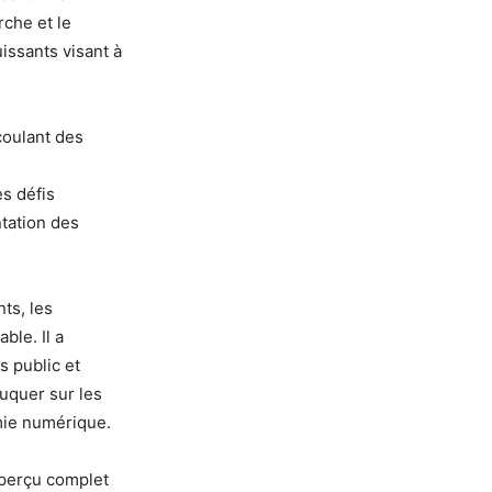
rche et le
issants visant à
coulant des
e
s défis
ntation des
ts, les
ble. Il a
s public et
duquer sur les
omie numérique.
aperçu complet