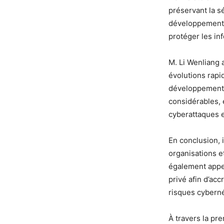
préservant la s
développement d
protéger les in
M. Li Wenliang
évolutions rapid
développement é
considérables, 
cyberattaques ex
En conclusion, i
organisations e
également appel
privé afin d’acc
risques cyberné
À travers la pr