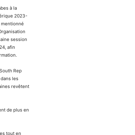
abes à la
mérique 2023-
rs mentionné
’Organisation
haine session
4, afin
ormation.
 South Rep
e dans les
aines revêtent
ent de plus en
es tout en