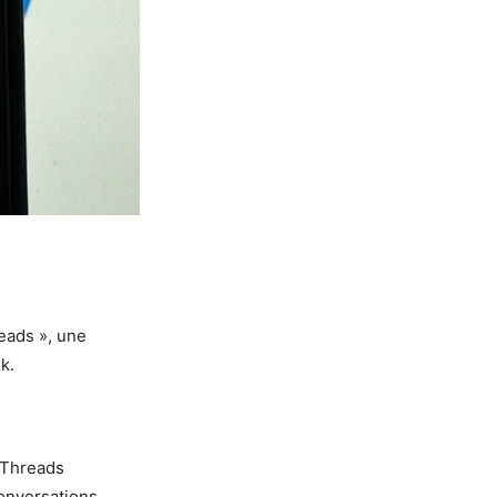
eads », une
k.
 Threads
onversations