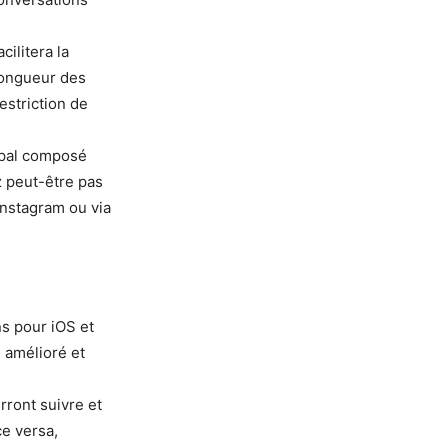
cilitera la
longueur des
estriction de
cipal composé
 peut-être pas
Instagram ou via
ns pour iOS et
 amélioré et
rront suivre et
e versa,