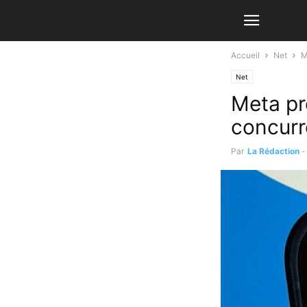
Accueil
Net
M
Net
Meta pr
concurr
Par
La Rédaction
-