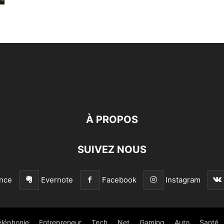
À PROPOS
SUIVEZ NOUS
nce
Evernote
Facebook
Instagram
éléphonie
Entrepreneur
Tech
Net
Gaming
Auto
Santé