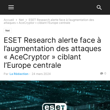
Accueil
Net
ESET Research alerte face à l’augmentation des
attaques « AceCryptor » ciblant l’Europe centrale
Net
ESET Research alerte face à
l’augmentation des attaques
« AceCryptor » ciblant
l’Europe centrale
0
Par
La Rédaction
-
24 mars 2024