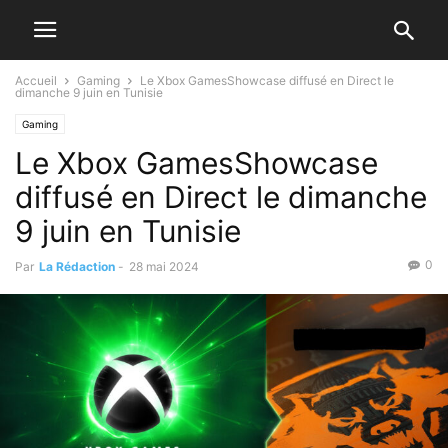
Accueil
Gaming
Le Xbox GamesShowcase diffusé en Direct le
dimanche 9 juin en Tunisie
Gaming
Le Xbox GamesShowcase
diffusé en Direct le dimanche
9 juin en Tunisie
0
Par
La Rédaction
-
28 mai 2024