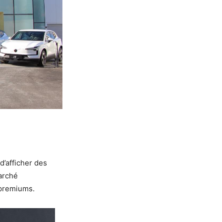
d’afficher des
arché
 premiums.