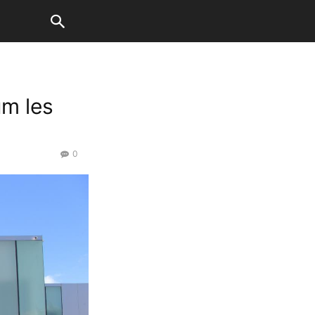
um les
0