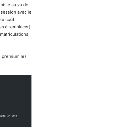
nisie au vu de
ssession avec le
ble coût
es à remplacer)
mmatriculations
es premium les