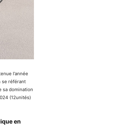
btenue l’année
n se référant
ue sa domination
024 (12unités)
rique en