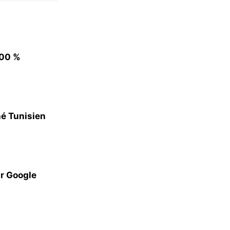
100 %
hé Tunisien
ar Google